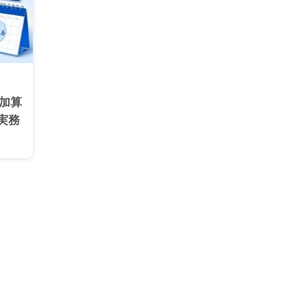
「加算
実務