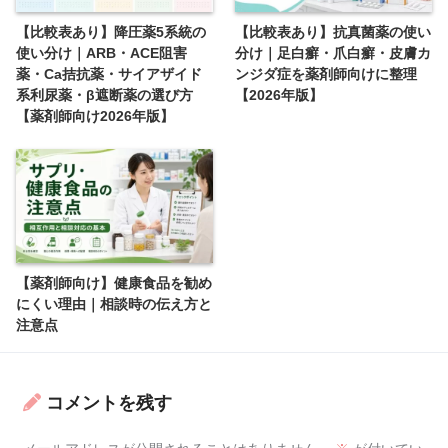
【比較表あり】降圧薬5系統の
【比較表あり】抗真菌薬の使い
使い分け｜ARB・ACE阻害
分け｜足白癬・爪白癬・皮膚カ
薬・Ca拮抗薬・サイアザイド
ンジダ症を薬剤師向けに整理
系利尿薬・β遮断薬の選び方
【2026年版】
【薬剤師向け2026年版】
【薬剤師向け】健康食品を勧め
にくい理由｜相談時の伝え方と
注意点
コメントを残す