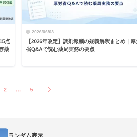
2026/06/03
15点
【2026年改定】調剤報酬の疑義解釈まとめ｜厚
存薬
省Q&Aで読む薬局実務の要点
2
…
5
ランダム表示