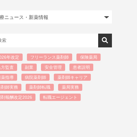
026年改定
フリーランス薬剤師
保険薬局
処方監査
副業
安全管理
患者説明
服薬指導
病院薬剤師
薬剤師キャリア
薬剤師実務
薬剤師転職
薬局実務
調剤報酬改定2026
転職エージェント