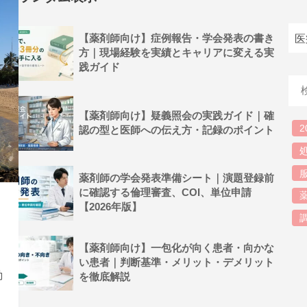
【薬剤師向け】症例報告・学会発表の書き
方｜現場経験を実績とキャリアに変える実
践ガイド
【薬剤師向け】疑義照会の実践ガイド｜確
2
認の型と医師への伝え方・記録のポイント
薬剤師の学会発表準備シート｜演題登録前
に確認する倫理審査、COI、単位申請
【2026年版】
【薬剤師向け】一包化が向く患者・向かな
い患者｜判断基準・メリット・デメリット
動
を徹底解説