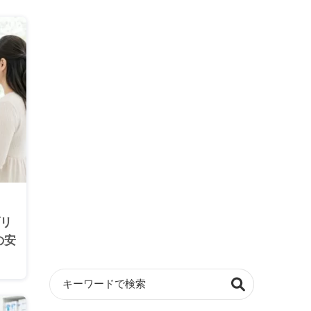
ブリ
の安