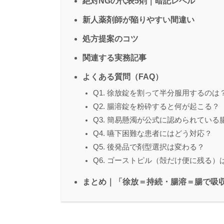
絶対NGの代表5剤｜暗記レベル
新人薬剤師が陥りやすい間違い
処方提案のコツ
関連する実務記事
よくある質問（FAQ）
Q1. 徐放錠を割って半分服用するのは
Q2. 腸溶錠を粉砕すると何が起こる？
Q3. 簡易懸濁が公式に認められている
Q4. 嚥下困難な患者にはどう対応？
Q5. 後発品で剤型選択は変わる？
Q6. ゴーストピル（殻だけ便に残る）
まとめ｜「徐放＝持続・腸溶＝腸で吸