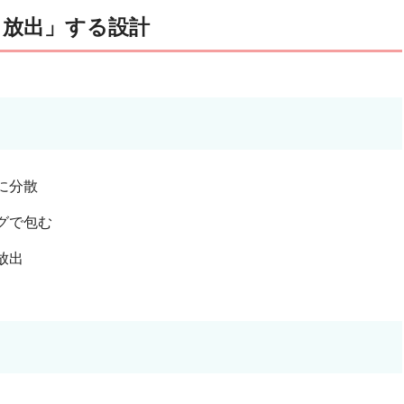
り放出」する設計
に分散
グで包む
放出