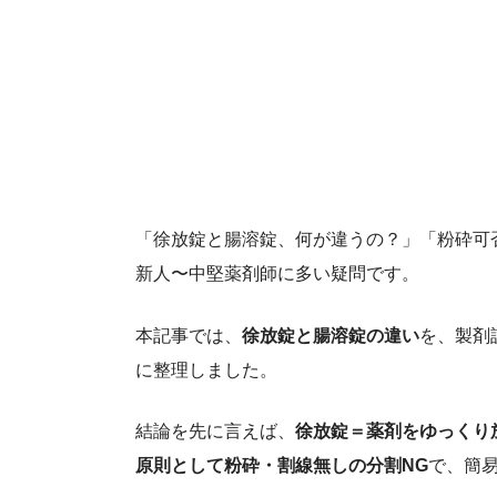
「徐放錠と腸溶錠、何が違うの？」「粉砕可
新人〜中堅薬剤師に多い疑問です。
本記事では、
徐放錠と腸溶錠の違い
を、製剤
に整理しました。
結論を先に言えば、
徐放錠＝薬剤をゆっくり
原則として粉砕・割線無しの分割NG
で、簡