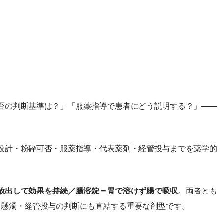
否の判断基準は？」「服薬指導で患者にどう説明する？」――
設計・粉砕可否・服薬指導・代表薬剤・経管投与までを薬学的
放出して効果を持続／腸溶錠＝胃で溶けず腸で吸収
。両者とも
易懸濁・経管投与の判断にも直結する重要な剤型です。