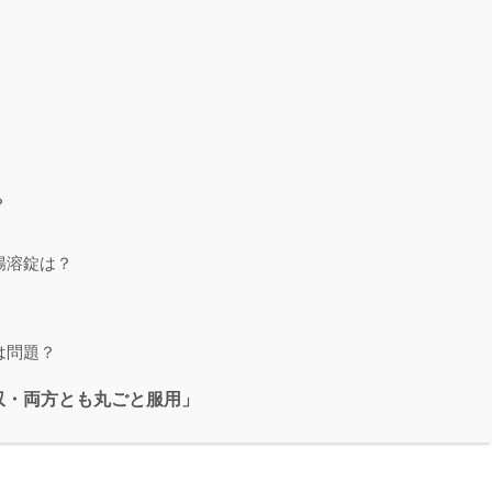
？
腸溶錠は？
は問題？
収・両方とも丸ごと服用」