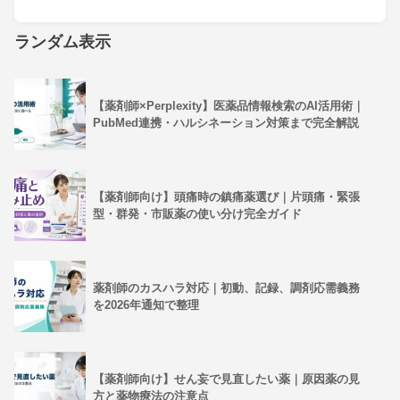
ランダム表示
【薬剤師×Perplexity】医薬品情報検索のAI活用術｜
PubMed連携・ハルシネーション対策まで完全解説
【薬剤師向け】頭痛時の鎮痛薬選び｜片頭痛・緊張
型・群発・市販薬の使い分け完全ガイド
薬剤師のカスハラ対応｜初動、記録、調剤応需義務
を2026年通知で整理
【薬剤師向け】せん妄で見直したい薬｜原因薬の見
方と薬物療法の注意点