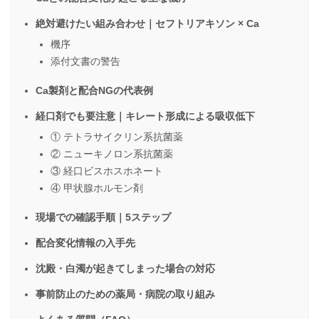
絶対避けたい組み合わせ｜セフトリアキソン × Ca
機序
添付文書の警告
Ca製剤と配合NGの代表例
経口剤でも要注意｜キレート形成による吸収低下
① テトラサイクリン系抗菌薬
② ニューキノロン系抗菌薬
③ 経口ビスホスホネート
④ 甲状腺ホルモン剤
現場での確認手順｜5ステップ
配合変化情報の入手先
沈殿・白濁が起きてしまった場合の対応
事前防止のための薬局・病院の取り組み