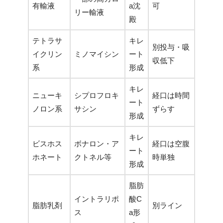
有輸液
a沈
可
リー輸液
殿
テトラサ
キレ
別投与・吸
イクリン
ミノマイシン
ート
収低下
系
形成
キレ
ニューキ
シプロフロキ
経口は時間
ート
ノロン系
サシン
ずらす
形成
キレ
ビスホス
ボナロン・ア
経口は空腹
ート
ホネート
クトネル等
時単独
形成
脂肪
イントラリポ
酸C
脂肪乳剤
別ライン
ス
a形