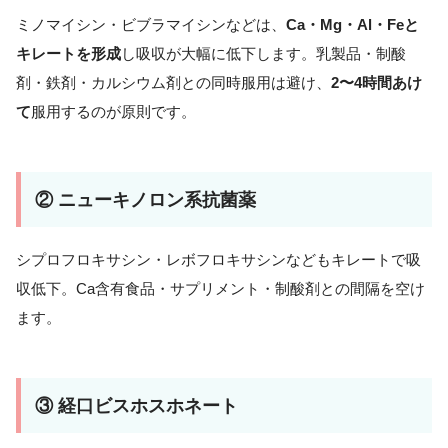
ミノマイシン・ビブラマイシンなどは、
Ca・Mg・Al・Feと
キレートを形成
し吸収が大幅に低下します。乳製品・制酸
剤・鉄剤・カルシウム剤との同時服用は避け、
2〜4時間あけ
て
服用するのが原則です。
② ニューキノロン系抗菌薬
シプロフロキサシン・レボフロキサシンなどもキレートで吸
収低下。Ca含有食品・サプリメント・制酸剤との間隔を空け
ます。
③ 経口ビスホスホネート