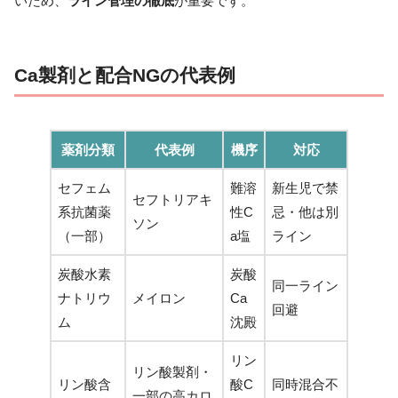
いため、
ライン管理の徹底
が重要です。
Ca製剤と配合NGの代表例
薬剤分類
代表例
機序
対応
セフェム
難溶
新生児で禁
セフトリアキ
系抗菌薬
性C
忌・他は別
ソン
（一部）
a塩
ライン
炭酸水素
炭酸
同一ライン
ナトリウ
メイロン
Ca
回避
ム
沈殿
リン
リン酸製剤・
リン酸含
酸C
同時混合不
一部の高カロ