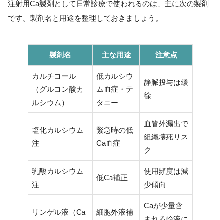
注射用Ca製剤として日常診療で使われるのは、主に次の製剤
です。製剤名と用途を整理しておきましょう。
製剤名
主な用途
注意点
カルチコール
低カルシウ
静脈投与は緩
（グルコン酸カ
ム血症・テ
徐
ルシウム）
タニー
血管外漏出で
塩化カルシウム
緊急時の低
組織壊死リス
注
Ca血症
ク
乳酸カルシウム
使用頻度は減
低Ca補正
注
少傾向
Caが少量含
リンゲル液（Ca
細胞外液補
まれる輸液に