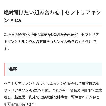
絶対避けたい組み合わせ｜セフトリアキソ
ン × Ca
Caとの配合変化で
最も重要なNG組み合わせ
が、
セフトリア
キソンとカルシウム含有輸液（リンゲル液含む）
の併用で
す。
機序
セフトリアキソンとカルシウムイオンが結合して
難溶性のセ
フトリアキソン-Ca塩
を形成。これが肺・腎臓の毛細血管に沈
着し、
新生児・乳児では致死的な肺障害・腎障害
を引き起こ
す可能性があります。