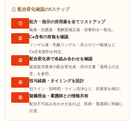
配合変化確認の5ステップ
処方・指示の併用薬を全てリストアップ
①
輸液・抗菌薬・電解質補正薬・栄養剤を一覧化。
Ca含有の有無を確認
②
リンゲル液・乳酸リンゲル・高カロリー輸液など、
Ca含有製剤を特定。
配合変化表で各組み合わせを確認
③
製造販売業者の配合変化表・添付文書「適用上の注
意」を参照。
投与経路・タイミングを設計
④
別ライン・別時間・ライン洗浄など、回避策を検討。
疑義照会・看護師との情報共有
⑤
配合不可組み合わせがあれば、医師・看護師に明確に
伝達。