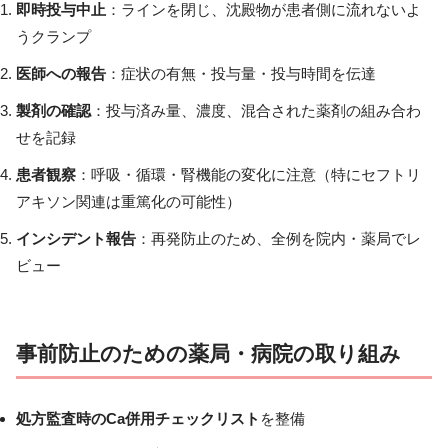
即時投与中止
：ラインを閉じ、沈殿物が患者側に流れないよ
うクランプ
医師への報告
：症状の有無・投与量・投与時間を伝達
製剤の確認
：投与済み量、濃度、混合された薬剤の組み合わ
せを記録
患者観察
：呼吸・循環・腎機能の変化に注意（特にセフトリ
アキソン関連は重篤化の可能性）
インシデント報告
：再発防止のため、全例を院内・薬局でレ
ビュー
事前防止のための薬局・病院の取り組み
処方監査時のCa併用チェックリスト
を整備