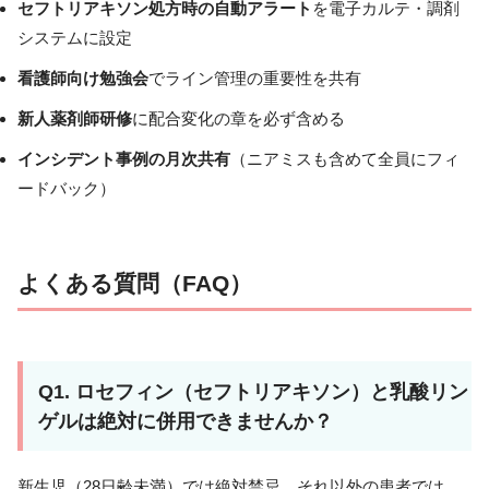
セフトリアキソン処方時の自動アラート
を電子カルテ・調剤
システムに設定
看護師向け勉強会
でライン管理の重要性を共有
新人薬剤師研修
に配合変化の章を必ず含める
インシデント事例の月次共有
（ニアミスも含めて全員にフィ
ードバック）
よくある質問（FAQ）
Q1. ロセフィン（セフトリアキソン）と乳酸リン
ゲルは絶対に併用できませんか？
新生児（28日齢未満）では絶対禁忌。それ以外の患者では、