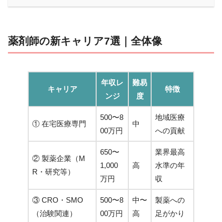
薬剤師の新キャリア7選｜全体像
年収レ
難易
キャリア
特徴
ンジ
度
500〜8
地域医療
① 在宅医療専門
中
00万円
への貢献
650〜
業界最高
② 製薬企業（M
1,000
高
水準の年
R・研究等）
万円
収
③ CRO・SMO
500〜8
中〜
製薬への
（治験関連）
00万円
高
足がかり