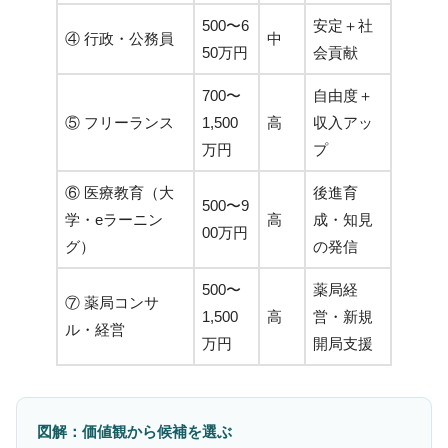
500〜6
安定＋社
④ 行政・公務員
中
50万円
会貢献
700〜
自由度＋
⑤ フリーランス
1,500
高
収入アッ
万円
プ
⑥ 医療教育（大
後進育
500〜9
学・eラーニン
高
成・知見
00万円
グ）
の発信
500〜
薬局経
⑦ 薬局コンサ
1,500
高
営・新規
ル・経営
万円
開局支援
図解：価値観から候補を選ぶ