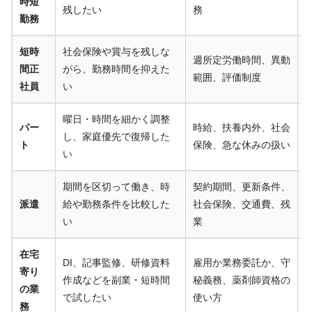
時短
残したい
務
勤務
短時
社会保険や賞与を残しな
週所定労働時間、異動
間正
がら、勤務時間を抑えた
範囲、評価制度
社員
い
曜日・時間を細かく調整
パー
時給、扶養内外、社会
し、家庭優先で復帰した
ト
保険、急な休みの扱い
い
期間を区切って働き、時
契約期間、更新条件、
派遣
給や勤務条件を比較した
社会保険、交通費、残
い
業
在宅
DI、記事監修、研修資料
雇用か業務委託か、守
寄り
作成などを副業・短時間
秘義務、薬剤師資格の
の業
で試したい
使い方
務