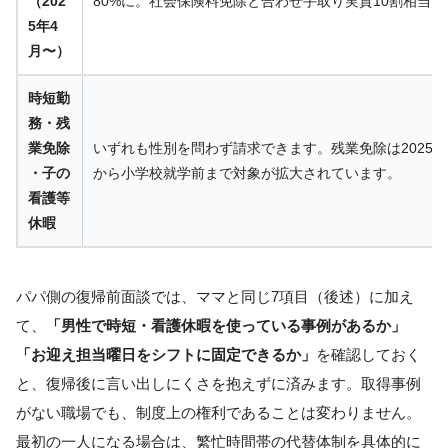
（202
80%に。社会保険料免除と合わせ手取り実質10割相当で
5年4
月〜）
時短勤
務・残
業免除
いずれも性別を問わず請求できます。残業免除は2025年
・子の
から小学校就学前まで対象が拡大されています。
看護等
休暇
パパ側の復帰前面談では、ママと同じ7項目（後述）に加え
て、
「男性で時短・看護休暇を使っている事例があるか」
「お迎え担当曜日をシフトに固定できるか」
を確認しておく
と、復帰後に言い出しにくさを抱えずに済みます。取得事例
がない職場でも、制度上の権利であることは変わりません。
最初の一人になる場合は、繁忙時間帯の代替体制を具体的に