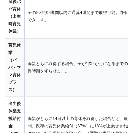
産後パ
パ育休
子の出生後8週間以内に通算4週間まで取得可能。2回に
（出生
できます。
時育児
休業）
育児休
業
（パ
両親ともに取得する場合、子が1歳2か月になるまでの間
パ・マ
得時期をずらせます。
マ育休
プラ
ス）
出生後
休業支
援給付
両親がともに14日以上の育休を取得した場合など、最大
金
間、既存の育児休業給付（67%）に13%が上乗せされ給