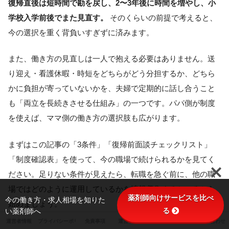
復帰直後は短時間で勘を戻し、2〜3年後に時間を増やし、小
学校入学前後でまた見直す。
そのくらいの前提で考えると、
今の選択を重く背負いすぎずに済みます。
また、働き方の見直しは一人で抱える必要はありません。送
り迎え・看護休暇・時短をどちらがどう分担するか、どちら
かに負担が寄っていないかを、夫婦で定期的に話し合うこと
も「両立を長続きさせる仕組み」の一つです。パパ側が制度
を使えば、ママ側の働き方の選択肢も広がります。
まずはこの記事の「3条件」「復帰前面談チェックリスト」
「制度確認表」を使って、今の職場で続けられるかを見てく
ださい。足りない条件が見えたら、転職を急ぐ前に、他の職
場ではどのように運用しているかを情報収集するところから
薬剤師向けサービスを比べ
今の働き方・求人相場を知りた
始めましょう。
る
い薬剤師へ
運営者情報
プライバシーポリシー
免責事項
運営ポリシー
サイトマップ
お問い合わせ