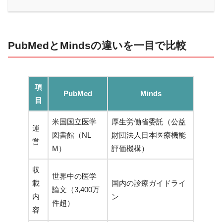
PubMedとMindsの違いを一目で比較
項
PubMed
Minds
目
米国国立医学
厚生労働省委託（公益
運
図書館（NL
財団法人日本医療機能
営
M）
評価機構）
収
世界中の医学
載
国内の診療ガイドライ
論文（3,400万
内
ン
件超）
容