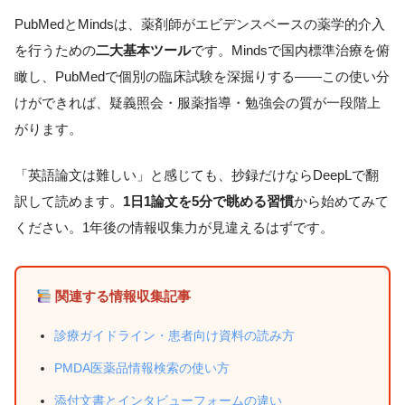
PubMedとMindsは、薬剤師がエビデンスベースの薬学的介入
を行うための
二大基本ツール
です。Mindsで国内標準治療を俯
瞰し、PubMedで個別の臨床試験を深掘りする――この使い分
けができれば、疑義照会・服薬指導・勉強会の質が一段階上
がります。
「英語論文は難しい」と感じても、抄録だけならDeepLで翻
訳して読めます。
1日1論文を5分で眺める習慣
から始めてみて
ください。1年後の情報収集力が見違えるはずです。
関連する情報収集記事
診療ガイドライン・患者向け資料の読み方
PMDA医薬品情報検索の使い方
添付文書とインタビューフォームの違い