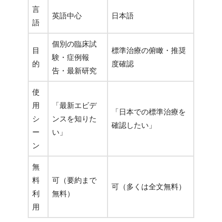
言
英語中心
日本語
語
個別の臨床試
目
標準治療の俯瞰・推奨
験・症例報
的
度確認
告・最新研究
使
用
「最新エビデ
「日本での標準治療を
シ
ンスを知りた
確認したい」
ー
い」
ン
無
料
可（要約まで
可（多くは全文無料）
利
無料）
用