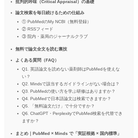
批判的吟味（Critical Appraisal）の基礎
論文検索を毎日続けるための仕組み
① PubMedのMy NCBI（無料登録）
② RSSフィード
③ 院内・薬局のジャーナルクラブ
無料で論文全文を読む裏技
よくある質問（FAQ）
Q1. 英語論文を読めない薬剤師はPubMedを使えな
い？
Q2. Mindsで該当するガイドラインがない場合は？
Q3. PubMedの使い方を学ぶ研修はありますか？
Q4. PubMedで日本語論文は検索できますか？
Q5. 「無料論文だけ」で十分ですか？
Q6. ChatGPT・PerplexityでPubMed検索を代替でき
ますか？
まとめ｜PubMed × Minds で「実証根拠 × 国内標準」