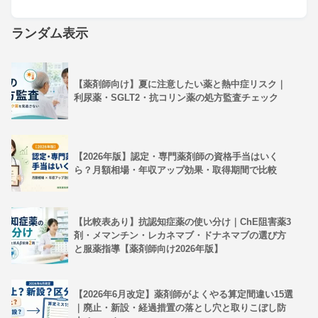
ランダム表示
【薬剤師向け】夏に注意したい薬と熱中症リスク｜
利尿薬・SGLT2・抗コリン薬の処方監査チェック
【2026年版】認定・専門薬剤師の資格手当はいく
ら？月額相場・年収アップ効果・取得期間で比較
【比較表あり】抗認知症薬の使い分け｜ChE阻害薬3
剤・メマンチン・レカネマブ・ドナネマブの選び方
と服薬指導【薬剤師向け2026年版】
【2026年6月改定】薬剤師がよくやる算定間違い15選
｜廃止・新設・経過措置の落とし穴と取りこぼし防