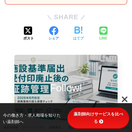
SHARE
ポスト
シェア
はてブ
LINE
Follow!
薬剤師向けサービスを比べ
今の働き方・求人相場を知りた
る
い薬剤師へ
運営者情報
プライバシーポリシー
免責事項
運営ポリシー
サイトマップ
お問い合わせ
この記事が気に入ったらフォローしよう