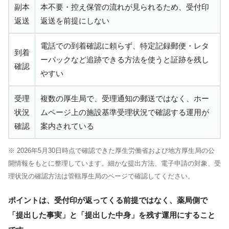
副本
本不要・控え保管の流れが見られるため、受付印
返送
返送を前提にしない
電話での到着確認に頼らず、特定記録郵便・レタ
到着
ーパックなど追跡できる方法を使うと証跡を残し
確認
やすい
受理
複数の厚生局で、受理通知の郵送ではなく、ホー
状況
ムページ上の施設基準受理状況で確認する運用が
確認
案内されている
※ 2026年5月30日時点で確認できた厚生労働省および地方厚生局の公
開情報をもとに整理しています。細かな提出方法、電子申請の対象、受
理状況の確認方法は管轄厚生局のページで確認してください。
ポイントは、受付印が返ってくる前提ではなく、薬局側で
「提出した事実」と「提出した中身」を残す運用にすること