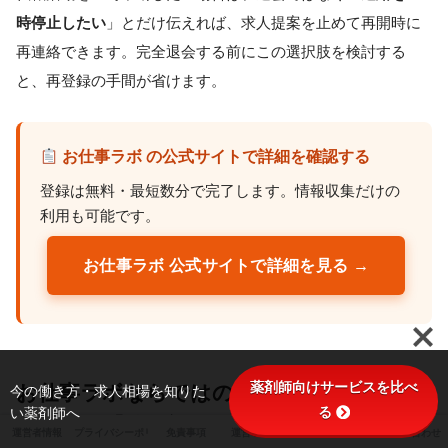
時停止したい
」とだけ伝えれば、求人提案を止めて再開時に
再連絡できます。完全退会する前にこの選択肢を検討する
と、再登録の手間が省けます。
お仕事ラボ の公式サイトで詳細を確認する
登録は無料・最短数分で完了します。情報収集だけの
利用も可能です。
お仕事ラボ 公式サイトで詳細を見る →
薬剤師向けサービスを比べ
お仕事ラボならではの強みと、向く人・向
今の働き方・求人相場を知りた
る
い薬剤師へ
かない人【編集部の結論】
運営者情報
プライバシーポリシー
免責事項
運営ポリシー
サイトマップ
お問い合わせ