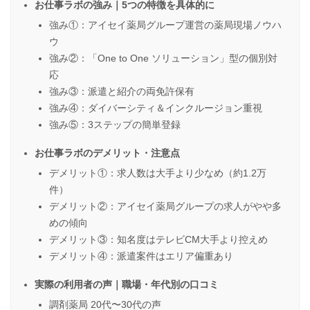
お仕事ラボの強み｜5つの特徴を具体的に
強み①：アイセイ薬局グループ運営の薬局現場ノウハ
ウ
強み②：「One to One ソリューション」型の個別対
応
強み③：派遣と紹介の両免許保有
強み④：ダイバーシティ＆インクルージョン重視
強み⑤：3ステップの簡単登録
お仕事ラボのデメリット・注意点
デメリット①：求人数は大手より少なめ（約1.2万
件）
デメリット②：アイセイ薬局グループの求人がやや多
めの傾向
デメリット③：知名度はテレビCM大手より控えめ
デメリット④：派遣案件はエリア偏重あり
実際の利用者の声｜職場・年代別の口コミ
調剤薬局 20代〜30代の声