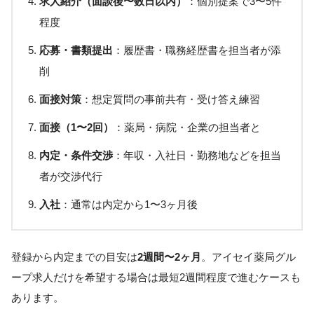
求人紹介（面談後〜数日以内）
：個別提案で3〜5件
程度
応募・書類提出
：履歴書・職務経歴書を担当者が添
削
面接対策
：想定質問の事前共有・受け答え練習
面接（1〜2回）
：薬局・病院・企業の担当者と
内定・条件交渉
：年収・入社日・勤務地などを担当
者が交渉代行
入社
：通常は内定から1〜3ヶ月後
登録から内定までの目安は
2週間〜2ヶ月
。アイセイ薬局グル
ープ求人だけを希望する場合は最短2週間程度で進むケースも
あります。