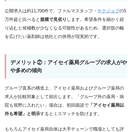
公開求人は約11,700件で、ファルマスタッフ・
ヤクジョブ
の5
万件超と比べると
規模で見劣り
します。希望条件を細かく絞
り込むと候補数が少なくなる可能性があるため、選択肢の幅
を広げたい薬剤師は他社との併用が現実的です。
デメリット②：アイセイ薬局グループの求人がや
や多めの傾向
グループ直系の構造上、アイセイ薬局およびグループ薬局の
求人が比較対象として頻出します。「グループ外の薬局・病
院も視野に入れたい」場合は、初回面談で
「アイセイ薬局以
外も希望」と明示
するとミスマッチを防げます。
もちろんアイセイ薬局自体は大手チェーンで職場としても評