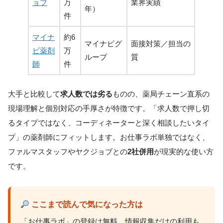
ョブ
万
業界実績
年）
件
マイナ
約6
マイナビグ
面接対策／担当の
ビ薬剤
万
ループ
質
師
件
大手と比較して
求人数では劣る
ものの、薬局チェーン直系の
現場理解と個別対応の手厚さが特徴です。「求人数で押し切
るタイプではなく、コーディネーターと深く相談したいタイ
プ」の薬剤師にフィットします。お仕事ラボ単独ではなく、
ファルマスタッフやヤクジョブとの
2社併用
が現実的な使い方
です。
ここまで読んで気になった方は
「お仕事ラボ」の登録は無料、情報収集だけの利用も