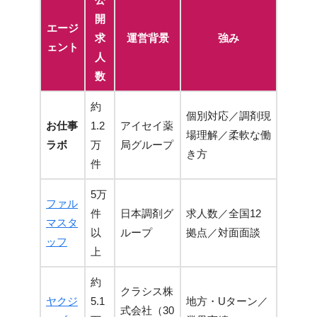
開
エージ
求
運営背景
強み
ェント
人
数
約
個別対応／調剤現
お仕事
1.2
アイセイ薬
場理解／柔軟な働
ラボ
万
局グループ
き方
件
5万
ファル
件
日本調剤グ
求人数／全国12
マスタ
以
ループ
拠点／対面面談
ッフ
上
約
クラシス株
ヤクジ
5.1
地方・Uターン／
式会社（30