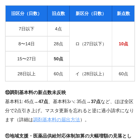
旧区分（日数）
旧点数
新区分（日数）
新点数
7日以下
4点
8〜14日
28点
ロ（27日以下）
10点
15〜27日
50点
28日以上
60点
イ（28日以上）
60点
⑩調剤基本料の新点数未反映
基本料1: 45点→
47点
、基本料3ハ: 35点→
37点
など、ほぼ全区
分で2点引き上げ。マスタ更新を忘れると逆に過小請求になり
ます（詳細は
調剤基本料の届出方法
）。
⑪地域支援・医薬品供給対応体制加算の大幅増額の見落とし