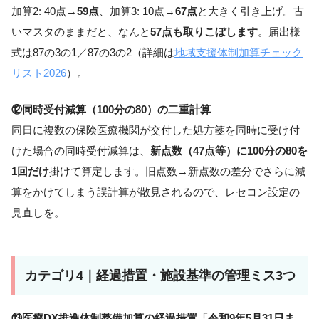
加算2: 40点→
59点
、加算3: 10点→
67点
と大きく引き上げ。古
いマスタのままだと、なんと
57点も取りこぼします
。届出様
式は87の3の1／87の3の2（詳細は
地域支援体制加算チェック
リスト2026
）。
⑫同時受付減算（100分の80）の二重計算
同日に複数の保険医療機関が交付した処方箋を同時に受け付
けた場合の同時受付減算は、
新点数（47点等）に100分の80を
1回だけ
掛けて算定します。旧点数→新点数の差分でさらに減
算をかけてしまう誤計算が散見されるので、レセコン設定の
見直しを。
カテゴリ4｜経過措置・施設基準の管理ミス3つ
⑬医療DX推進体制整備加算の経過措置「令和9年5月31日ま