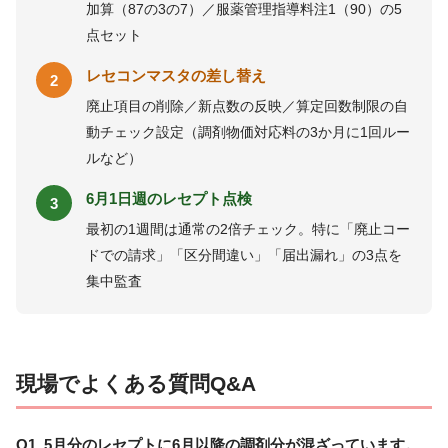
加算（87の3の7）／服薬管理指導料注1（90）の5
点セット
レセコンマスタの差し替え
2
廃止項目の削除／新点数の反映／算定回数制限の自
動チェック設定（調剤物価対応料の3か月に1回ルー
ルなど）
6月1日週のレセプト点検
3
最初の1週間は通常の2倍チェック。特に「廃止コー
ドでの請求」「区分間違い」「届出漏れ」の3点を
集中監査
現場でよくある質問Q&A
Q1. 5月分のレセプトに6月以降の調剤分が混ざっています。