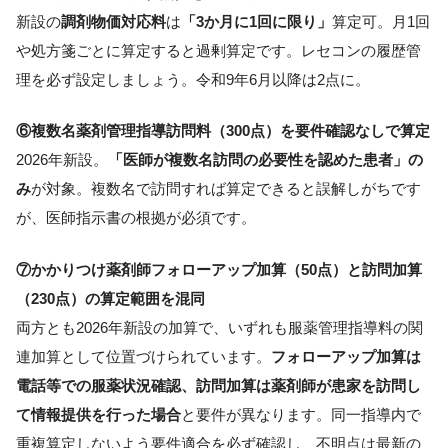
新設の
調剤物価対応料
は
「3か月に1回に限り」
算定可。月1回
や処方箋ごとに算定すると過剰算定です。レセコンの履歴管
理を必ず設定しましょう。令和9年6月以降は2点に。
⑥複数名薬剤管理指導訪問料（300点）を要件確認なしで算定
2026年新設。
「医師が複数名訪問の必要性を認めた患者」の
み
が対象。複数名で訪問すれば算定できると誤解しがちです
が、医師指示書の根拠が必須です。
⑦かかりつけ薬剤師フォローアップ加算（50点）と訪問加算
（230点）の算定範囲を混同
両方とも2026年新設の加算で、いずれも服薬管理指導料の関
連加算として位置づけられています。
フォローアップ加算は
電話等での服薬状況確認、訪問加算は薬剤師が患家を訪問し
て情報提供を行った場合
と要件が異なります。同一指導内で
重複算定しないよう要件適合を必ず確認し、不明点は最新の