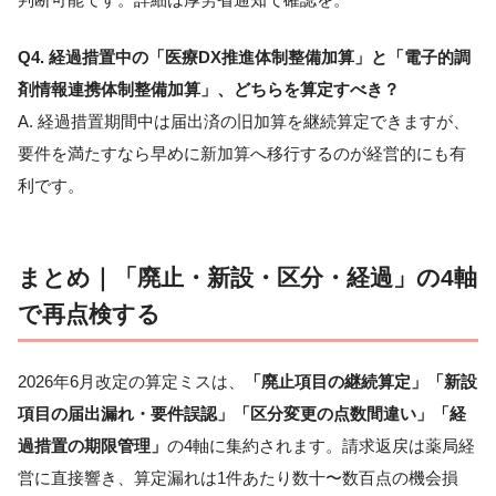
Q4. 経過措置中の「医療DX推進体制整備加算」と「電子的調
剤情報連携体制整備加算」、どちらを算定すべき？
A. 経過措置期間中は届出済の旧加算を継続算定できますが、
要件を満たすなら早めに新加算へ移行するのが経営的にも有
利です。
まとめ｜「廃止・新設・区分・経過」の4軸
で再点検する
2026年6月改定の算定ミスは、
「廃止項目の継続算定」「新設
項目の届出漏れ・要件誤認」「区分変更の点数間違い」「経
過措置の期限管理」
の4軸に集約されます。請求返戻は薬局経
営に直接響き、算定漏れは1件あたり数十〜数百点の機会損