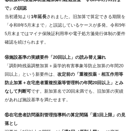
で」の誤認
当初通知より
1年延長
されました。旧加算で算定できる期限を
「令和8年5月末まで」と誤認しているケースが多発。令和9年
5月末まではマイナ保険証利用率や電子処方箋発行体制の要件
確認を続けられます。
⑭施設基準の実績要件「20回以上」の読み替え漏れ
「調剤時残薬調整加算＋薬学的有害事象等防止加算の年間20
回以上」という新要件は、
改定前の「重複投薬・相互作用等
防止加算＋在宅患者重複投薬等管理料の年間20回以上」とみ
なして判断可
です。新加算名で20回未満でも、旧加算の実績
があれば施設基準を満たせます。
⑮在宅患者訪問薬剤管理指導料の算定間隔「週1回上限」の見
落とし