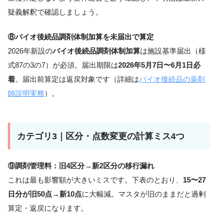
疑義解釈で確認しましょう。
⑧バイオ後続品調剤体制加算を未届出で算定
2026年新設の
バイオ後続品調剤体制加算
は施設基準届出（様
式87の3の7）が必須。届出期限は
2026年5月7日〜6月1日必
着
。届出前算定は返戻対象です（詳細は
バイオ後続品の薬剤
師説明実務
）。
カテゴリ3｜区分・点数変更の計算ミス4つ
⑨調剤管理料：旧4区分→新2区分の移行漏れ
これは最も影響額が大きいミスです。下表のとおり、
15〜27
日分が旧50点→新10点
に大幅減。マスタが旧のままだと過剰
算定・返戻になります。