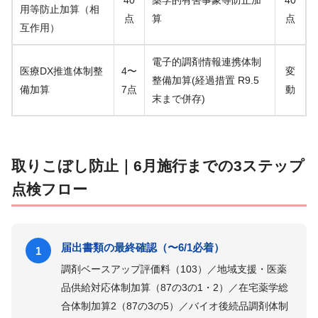
40
薬学的有害事象等防止加
40
用等防止加算（相
点
算
点
互作用）
電子的調剤情報連携体制
医療DX推進体制整
4〜
変
整備加算(経過措置 R9.5
備加算
7点
動
末まで併存)
取りこぼし防止｜6月施行までの3ステップ
点検フロー
届出書類の最終確認（〜6/1必着）
1
調剤ベースアップ評価料（103）／地域支援・医薬
品供給対応体制加算（87の3の1・2）／在宅薬学総
合体制加算2（87の3の5）／バイオ後続品調剤体制