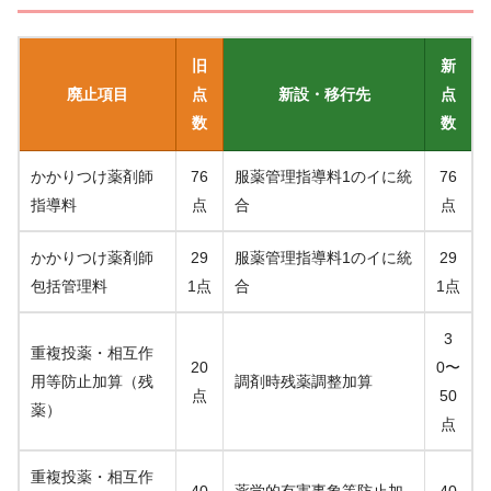
旧
新
廃止項目
点
新設・移行先
点
数
数
かかりつけ薬剤師
76
服薬管理指導料1のイに統
76
指導料
点
合
点
かかりつけ薬剤師
29
服薬管理指導料1のイに統
29
包括管理料
1点
合
1点
3
重複投薬・相互作
20
0〜
用等防止加算（残
調剤時残薬調整加算
点
50
薬）
点
重複投薬・相互作