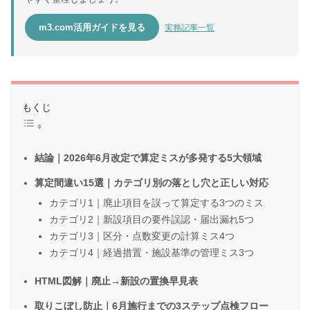
m3.com活用ガイドを見る
実務記事一覧
もくじ
結論｜2026年6月改定で算定ミスが多発する5大領域
算定間違い15選｜カテゴリ別の落とし穴と正しい対応
カテゴリ1｜廃止項目を誤って算定する3つのミス
カテゴリ2｜新設項目の要件誤認・届出漏れ5つ
カテゴリ3｜区分・点数変更の計算ミス4つ
カテゴリ4｜経過措置・施設基準の管理ミス3つ
HTML図解｜廃止→新設の置換早見表
取りこぼし防止｜6月施行までの3ステップ点検フロー