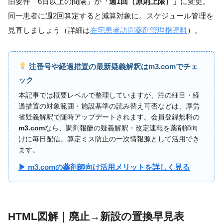
旧要件「6日以上の間隔」が
「週1回（原則上限）」
に変更。
同一患者に週2回算定すると減算対象に。スケジュール管理を
見直しましょう（詳細は
在宅患者訪問薬剤管理指導料
）。
注番号や経過措置の最新疑義解釈はm3.comでチェ
ック
本記事では概要レベルで整理していますが、注の細目・経
過措置の対象範囲・施設基準の読み替え可否などは、厚労
省疑義解釈で随時アップデートされます。会員登録無料の
m3.com
なら、調剤報酬の疑義解釈・改定速報を薬剤師向
けに毎日配信。算定ミス防止の一次情報源として活用でき
ます。
▶ m3.comの薬剤師向け活用メリットを詳しく見る
HTML図解｜廃止→新設の置換早見表