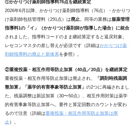
①かかりつけ薬剤師指導料76点を継続算定
2026年6月以降、かかりつけ薬剤師指導料（76点）・かかりつ
け薬剤師包括管理料（291点）は
廃止
。同等の業務は
服薬管理
指導料1の「イ」（かかりつけ薬剤師が指導した場合）に統合
されました。指導料コードのまま継続算定すると返戻対象。
レセコンマスタの差し替えが必須です（詳細は
かかりつけ薬
剤師指導料の廃止と新体系
を参照）。
②重複投薬・相互作用等防止加算（40点／20点）を継続算定
重複投薬・相互作用等防止加算は廃止され、
「調剤時残薬調
整加算」「薬学的有害事象等防止加算」
の2つに再編されまし
た。残薬調整は新設加算（30〜50点）、相互作用対策は薬学
的有害事象等防止加算へ。要件と算定回数のカウントが変わ
るので注意（詳細は
重複投薬・相互作用等防止加算は廃
止
）。