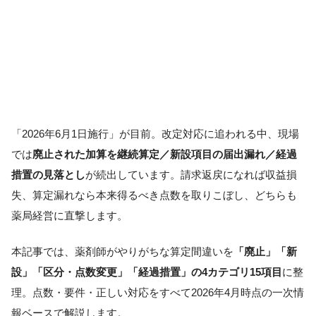
「2026年6月1日施行」が目前。改定対応に追われる中、現場
では
廃止された加算を継続算定／新設項目の届出漏れ／経過
措置の見落とし
が続出しています。請求返戻になれば収益損
失、算定漏れなら本来得るべき点数を取りこぼし、どちらも
薬局経営に直撃します。
本記事では、薬剤師がやりがちな算定間違いを
「廃止」「新
設」「区分・点数変更」「経過措置」の4カテゴリ15項目
に整
理。点数・要件・正しい対応をすべて2026年4月時点の一次情
報ベースで解説します。