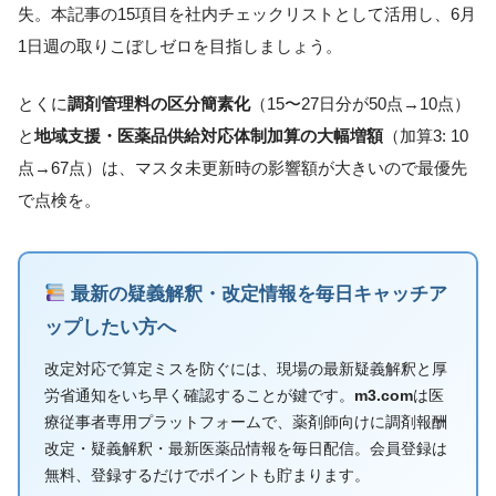
失。本記事の15項目を社内チェックリストとして活用し、6月
1日週の取りこぼしゼロを目指しましょう。
とくに
調剤管理料の区分簡素化
（15〜27日分が50点→10点）
と
地域支援・医薬品供給対応体制加算の大幅増額
（加算3: 10
点→67点）は、マスタ未更新時の影響額が大きいので最優先
で点検を。
最新の疑義解釈・改定情報を毎日キャッチア
ップしたい方へ
改定対応で算定ミスを防ぐには、現場の最新疑義解釈と厚
労省通知をいち早く確認することが鍵です。
m3.com
は医
療従事者専用プラットフォームで、薬剤師向けに調剤報酬
改定・疑義解釈・最新医薬品情報を毎日配信。会員登録は
無料、登録するだけでポイントも貯まります。