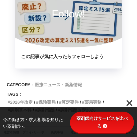
Follow!
この記事が気に入ったらフォローしよう
CATEGORY :
医療ニュース・新薬情報
TAGS :
2026年改定
保険薬局
算定要件
薬局実務
調剤基本料
調剤報酬
調剤報酬改定2026
薬剤師向けサービスを比べ
今の働き方・求人相場を知りた
る
い薬剤師へ
関連記事
運営者情報
プライバシーポリシー
免責事項
運営ポリシー
サイトマップ
お問い合わせ