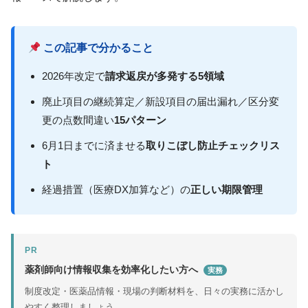
この記事で分かること
2026年改定で
請求返戻が多発する5領域
廃止項目の継続算定／新設項目の届出漏れ／区分変
更の点数間違い
15パターン
6月1日までに済ませる
取りこぼし防止チェックリス
ト
経過措置（医療DX加算など）の
正しい期限管理
PR
薬剤師向け情報収集を効率化したい方へ
実務
制度改定・医薬品情報・現場の判断材料を、日々の実務に活かし
やすく整理しましょう。