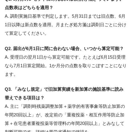
点数表はどちらを適用？
A. 調剤実施日基準で判定します。5月31日までは旧点数、6月
1日以降は新点数を適用。月またぎ処方箋は調剤日ごとに分け
て算定してください。
Q2. 届出が6月1日に間に合わない場合、いつから算定可能？
A. 受理日の翌月1日から算定可能です。たとえば6月15日受理
なら7月1日算定開始。1か月分の点数を取りこぼすことになり
ます。
Q3. 「みなし規定」で旧加算実績を新加算の施設基準に読み
替えできる項目は？
A. 主に「調剤時残薬調整加算＋薬学的有害事象等防止加算の
年間20回以上」が、改定前の「重複投薬・相互作用等防止加
算＋在宅患者重複投薬等管理料の年間20回以上」とみなして
判断可能です。詳細は厚労省通知で確認を。