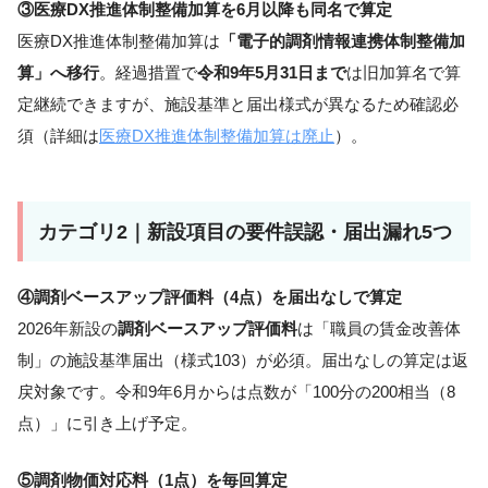
③医療DX推進体制整備加算を6月以降も同名で算定
医療DX推進体制整備加算は
「電子的調剤情報連携体制整備加
算」へ移行
。経過措置で
令和9年5月31日まで
は旧加算名で算
定継続できますが、施設基準と届出様式が異なるため確認必
須（詳細は
医療DX推進体制整備加算は廃止
）。
カテゴリ2｜新設項目の要件誤認・届出漏れ5つ
④調剤ベースアップ評価料（4点）を届出なしで算定
2026年新設の
調剤ベースアップ評価料
は「職員の賃金改善体
制」の施設基準届出（様式103）が必須。届出なしの算定は返
戻対象です。令和9年6月からは点数が「100分の200相当（8
点）」に引き上げ予定。
⑤調剤物価対応料（1点）を毎回算定