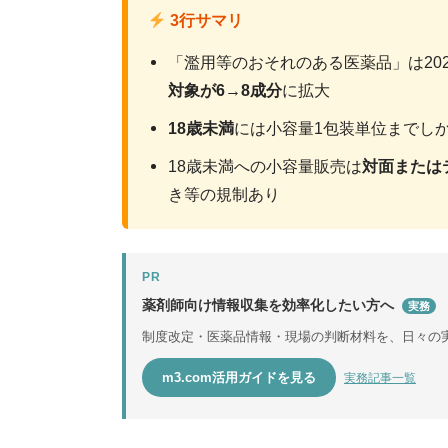
3行サマリ
「濫用等のおそれのある医薬品」は202
対象が6→8成分
に拡大
18歳未満
には小容量1包装単位までし
18歳未満への小容量販売は
対面または
き等の規制あり
PR
薬剤師向け情報収集を効率化したい方へ
実務
制度改定・医薬品情報・現場の判断材料を、日々の
m3.com活用ガイドを見る
実務記事一覧