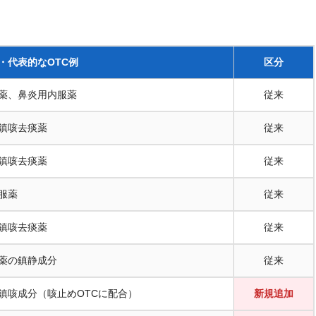
・代表的なOTC例
区分
薬、鼻炎用内服薬
従来
鎮咳去痰薬
従来
鎮咳去痰薬
従来
服薬
従来
鎮咳去痰薬
従来
薬の鎮静成分
従来
鎮咳成分（咳止めOTCに配合）
新規追加