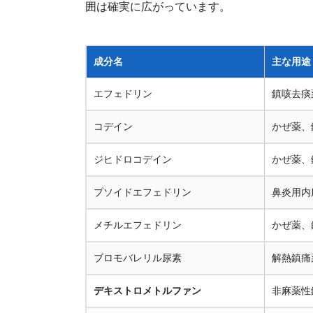
囲は確実に広がっています。
成分名
主な用途
エフェドリン
鎮咳去痰
コデイン
かぜ薬、
ジヒドロコデイン
かぜ薬、
プソイドエフェドリン
鼻炎用内
メチルエフェドリン
かぜ薬、
ブロモバレリル尿素
解熱鎮痛
デキストロメトルファン
非麻薬性