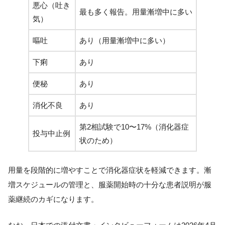
悪心（吐き
最も多く報告。用量漸増中に多い
気）
嘔吐
あり（用量漸増中に多い）
下痢
あり
便秘
あり
消化不良
あり
第2相試験で10〜17%（消化器症
投与中止例
状のため）
用量を段階的に増やすことで消化器症状を軽減できます。漸
増スケジュールの管理と、服薬開始時の十分な患者説明が服
薬継続のカギになります。