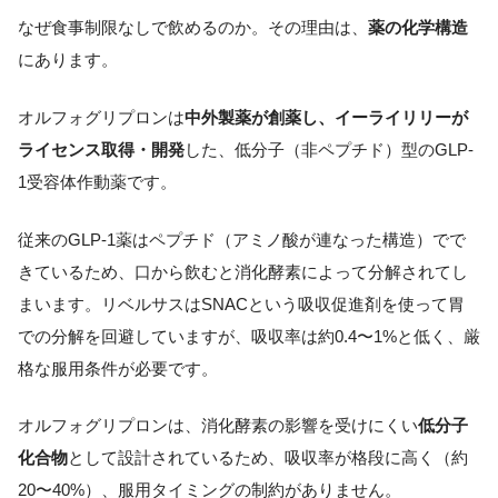
なぜ食事制限なしで飲めるのか。その理由は、
薬の化学構造
にあります。
オルフォグリプロンは
中外製薬が創薬し、イーライリリーが
ライセンス取得・開発
した、低分子（非ペプチド）型のGLP-
1受容体作動薬です。
従来のGLP-1薬はペプチド（アミノ酸が連なった構造）でで
きているため、口から飲むと消化酵素によって分解されてし
まいます。リベルサスはSNACという吸収促進剤を使って胃
での分解を回避していますが、吸収率は約0.4〜1%と低く、厳
格な服用条件が必要です。
オルフォグリプロンは、消化酵素の影響を受けにくい
低分子
化合物
として設計されているため、吸収率が格段に高く（約
20〜40%）、服用タイミングの制約がありません。