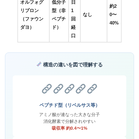
オルフォグ
低分子
日
約2
リプロン
型（非
1
なし
0〜
（ファウン
ペプチ
回
40%
ダヨ）
ド）
経
口
構造の違いを図で理解する
ペプチド型（リベルサス等）
アミノ酸が連なった大きな分子
消化酵素で分解されやすい
吸収率 約0.4〜1%