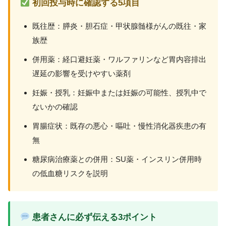
初回投与時に確認する5項目
既往歴：膵炎・胆石症・甲状腺髄様がんの既往・家
族歴
併用薬：経口避妊薬・ワルファリンなど胃内容排出
遅延の影響を受けやすい薬剤
妊娠・授乳：妊娠中または妊娠の可能性、授乳中で
ないかの確認
胃腸症状：既存の悪心・嘔吐・慢性消化器疾患の有
無
糖尿病治療薬との併用：SU薬・インスリン併用時
の低血糖リスクを説明
患者さんに必ず伝える3ポイント