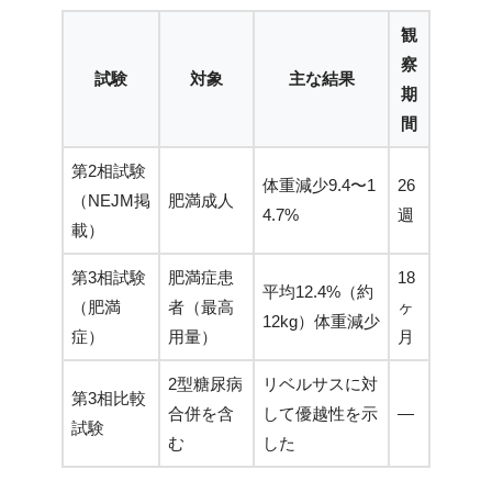
観
察
試験
対象
主な結果
期
間
第2相試験
体重減少9.4〜1
26
（NEJM掲
肥満成人
4.7%
週
載）
第3相試験
肥満症患
18
平均12.4%（約
（肥満
者（最高
ヶ
12kg）体重減少
症）
用量）
月
2型糖尿病
リベルサスに対
第3相比較
合併を含
して優越性を示
—
試験
む
した