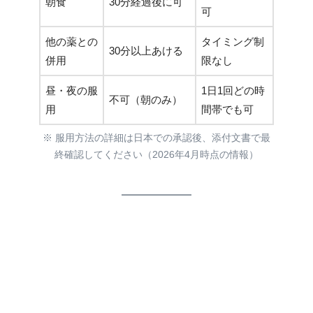
朝食
30分経過後に可
可
他の薬との
タイミング制
30分以上あける
併用
限なし
昼・夜の服
1日1回どの時
不可（朝のみ）
用
間帯でも可
※ 服用方法の詳細は日本での承認後、添付文書で最
終確認してください（2026年4月時点の情報）