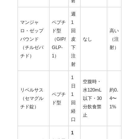
射
週
マンジャ
ペプチ
1
ロ・ゼップ
ド型
回
高い
バウンド
（GIP/
皮
なし
（注
（チルゼパ
GLP-
下
射）
チド）
1）
注
射
1
空腹時・
日
リベルサス
水120mL
約0.
ペプチ
1
（セマグル
以下・30
4〜
ド型
回
チド錠）
分飲食禁
1%
経
止
口
1