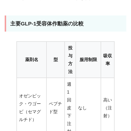
主要GLP-1受容体作動薬の比較
投
与
吸収
薬剤名
型
服用制限
方
率
法
週
1
オゼンピッ
回
高い
ク・ウゴー
ペプチ
皮
なし
（注
ビ（セマグ
ド型
下
射）
ルチド）
注