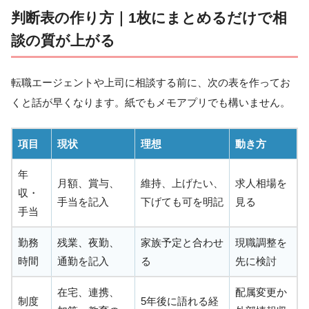
判断表の作り方｜1枚にまとめるだけで相
談の質が上がる
転職エージェントや上司に相談する前に、次の表を作ってお
くと話が早くなります。紙でもメモアプリでも構いません。
項目
現状
理想
動き方
年
月額、賞与、
維持、上げたい、
求人相場を
収・
手当を記入
下げても可を明記
見る
手当
勤務
残業、夜勤、
家族予定と合わせ
現職調整を
時間
通勤を記入
る
先に検討
在宅、連携、
配属変更か
制度
5年後に語れる経