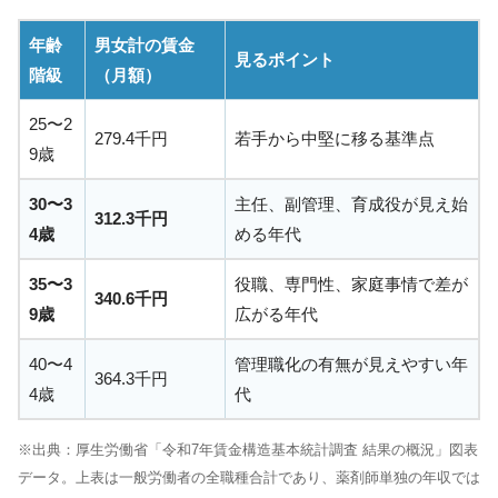
年齢
男女計の賃金
見るポイント
階級
（月額）
25〜2
279.4千円
若手から中堅に移る基準点
9歳
30〜3
主任、副管理、育成役が見え始
312.3千円
4歳
める年代
35〜3
役職、専門性、家庭事情で差が
340.6千円
9歳
広がる年代
40〜4
管理職化の有無が見えやすい年
364.3千円
4歳
代
※出典：厚生労働省「令和7年賃金構造基本統計調査 結果の概況」図表
データ。上表は一般労働者の全職種合計であり、薬剤師単独の年収では