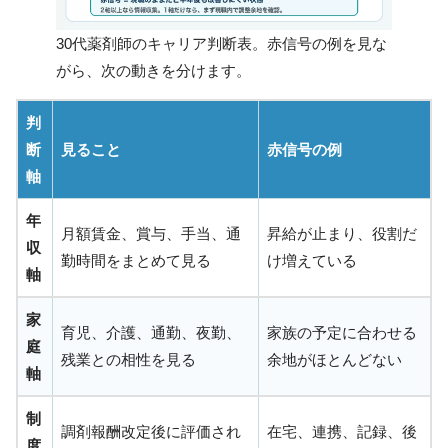
30代薬剤師のキャリア判断表。赤信号の例を見な
がら、次の動きを分けます。
判
断
見ること
赤信号の例
軸
年
月額賃金、賞与、手当、通
昇給が止まり、役割だ
収
勤時間をまとめて見る
け増えている
軸
家
育児、介護、通勤、夜勤、
家族の予定に合わせる
庭
残業との相性を見る
余地がほとんどない
軸
制
調剤報酬改定後に評価され
在宅、連携、記録、後
度