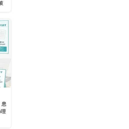
策
」患
の理