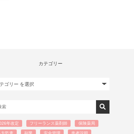
カテゴリー
026年改定
フリーランス薬剤師
保険薬局
処方監査
副業
安全管理
患者説明