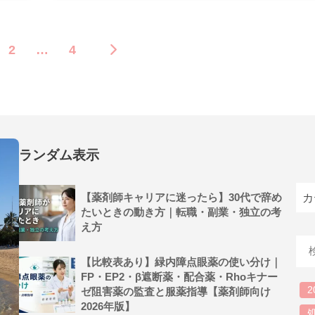
2
…
4
ランダム表示
【薬剤師キャリアに迷ったら】30代で辞め
たいときの動き方｜転職・副業・独立の考
え方
【比較表あり】緑内障点眼薬の使い分け｜
FP・EP2・β遮断薬・配合薬・Rhoキナー
2
ゼ阻害薬の監査と服薬指導【薬剤師向け
2026年版】