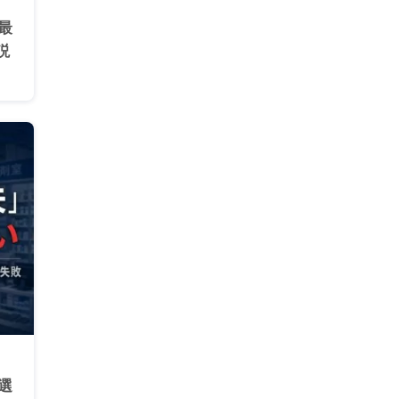
最
説
選