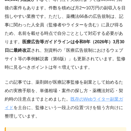
後の案件もあります。件数を積めば月2〜10万円の副収入を目
指しやすい業務です。ただし、薬機法66条の広告規制は、記
事に関わった人全員（監修者やライターを含む）に及び得る
ため、名前を載せる時点で自分ごととして対応する必要があ
ります。
医療広告等ガイドラインは令和8年（2026年）3月30
日に最終改正
され、別資料の「医療広告規制におけるウェブ
サイト等の事例解説書（第6版）」も更新されています。監修
時に見るべきポイントは年々増えています。
この記事では、薬剤師が医療記事監修を副業として始めるた
めの実務手順を、単価相場・案件の探し方・薬機法対応・契
約時の注意点までまとめました。
既存のWebライター副業ガ
イド
を土台に、監修という一段上の位置づけを狙う方向けに
整理しています。