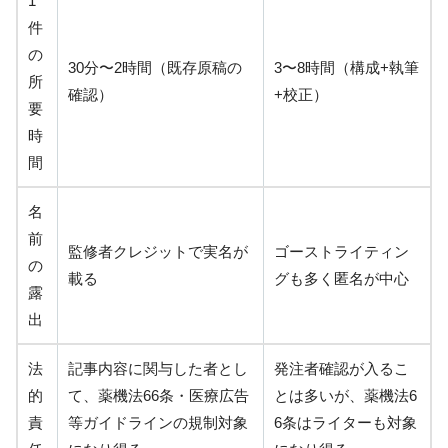
1
件
の
30分〜2時間（既存原稿の
3〜8時間（構成+執筆
所
確認）
+校正）
要
時
間
名
前
監修者クレジットで実名が
ゴーストライティン
の
載る
グも多く匿名が中心
露
出
法
記事内容に関与した者とし
発注者確認が入るこ
的
て、薬機法66条・医療広告
とは多いが、薬機法6
責
等ガイドラインの規制対象
6条はライターも対象