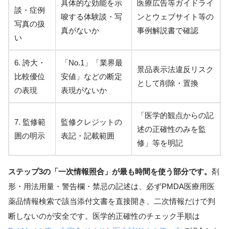
具体的な効能を示
医療広告等ガイドライ
談・症例
唆する体験談・写
ンとウェブサイト等の
写真の扱
真がないか
事例解説書で確認
い
6. 誇大・
「No.1」「業界最
景品表示法違反リスク
比較優位
安値」などの断定
として削除・置換
の表現
表現がないか
「医学的観点からの記
7. 監修範
監修クレジットの
述の正確性のみを監
囲の明示
表記・記載範囲
修」等を明記
ステップ3の「一次情報照合」が最も時間を使う部分です。
剤
形・用法用量・警告欄・禁忌の記述は、必ずPMDA医療用医
薬品情報検索で該当添付文書を直接開き、二次情報だけで判
断しないのが安全です。医学的正確性のチェック手順は