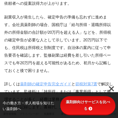
依頼者への提案説得力が上がります。
副業収入が発生したら、確定申告の準備も忘れずに進めま
す。会社員薬剤師の場合、国税庁は「給与所得・退職所得以
外の所得金額の合計額が20万円を超える人」などを、所得税
の確定申告が必要な人として示しています。20万円以下で
も、住民税は所得税と別制度です。自治体の案内に従って申
告要否を確認します。監修副業は経費を差し引いた所得ベー
スでも年20万円を超える可能性があるため、初月から記帳し
ておくと後で困りません。
詳しくは
薬剤師の確定申告完全ガイド
と
節税対策7選
で解説し
ています。監修料は「雑所得」または「事業所得」として整
理することが多く、経費は業務との関連性を説明できるもの
薬剤師向けサービスを比べ
今の働き方・求人相場を知りた
に限って記録します。書籍代、文献購入費、医中誌Webパー
る
い薬剤師へ
ソナル利用料、パソコン購入費などは、領収書と用途メモを
運営者情報
プライバシーポリシー
免責事項
運営ポリシー
サイトマップ
お問い合わせ