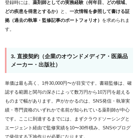
登録時には、
薬剤師としての実務経験（何年目、どの領域、
どの疾患を得意とするか）
と、
一次情報を参照して書ける証
拠（過去の執筆・監修記事のポートフォリオ）
を求められま
す。
3. 直接契約（企業のオウンドメディア・医薬品
メーカー・出版社）
単価は最も高く、1件30,000円〜が目安です。書籍監修は、確
認する範囲と関与の深さによって数万円から10万円を超える
ものまで幅があります。声がかかるのは、SNS発信・執筆実
績・専門資格のいずれかで名前が知られている薬剤師が中心
です。ここに到達するまでには、まずクラウドソーシングと
エージェント経由で監修実績を10〜30件積み、SNSやブログ
で発信する下地作りが必要になります。