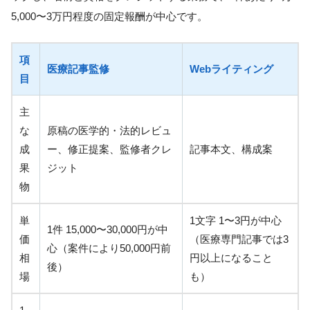
5,000〜3万円程度の固定報酬が中心です。
項
医療記事監修
Webライティング
目
主
な
原稿の医学的・法的レビュ
成
ー、修正提案、監修者クレ
記事本文、構成案
果
ジット
物
単
1文字 1〜3円が中心
1件 15,000〜30,000円が中
価
（医療専門記事では3
心（案件により50,000円前
相
円以上になること
後）
場
も）