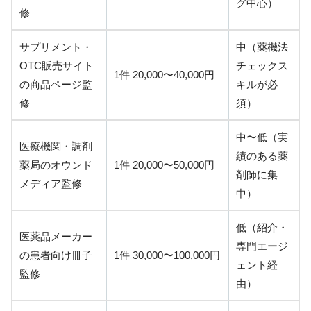
グ中心）
修
サプリメント・
中（薬機法
OTC販売サイト
チェックス
1件 20,000〜40,000円
の商品ページ監
キルが必
修
須）
中〜低（実
医療機関・調剤
績のある薬
薬局のオウンド
1件 20,000〜50,000円
剤師に集
メディア監修
中）
低（紹介・
医薬品メーカー
専門エージ
の患者向け冊子
1件 30,000〜100,000円
ェント経
監修
由）