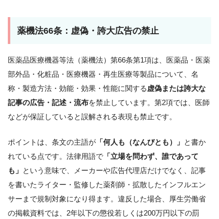
薬機法66条：虚偽・誇大広告の禁止
医薬品医療機器等法（薬機法）第66条第1項は、医薬品・医薬
部外品・化粧品・医療機器・再生医療等製品について、名
称・製造方法・効能・効果・性能に関する
虚偽または誇大な
記事の広告・記述・流布
を禁止しています。第2項では、医師
などが保証していると誤解される表現も禁止です。
ポイントは、条文の主語が
「何人も（なんびとも）」
と書か
れている点です。法律用語で
「立場を問わず、誰であって
も」
という意味で、メーカーや広告代理店だけでなく、記事
を書いたライター・監修した薬剤師・拡散したインフルエン
サーまで規制対象になり得ます。違反した場合、厚生労働省
の掲載資料では、2年以下の懲役若しくは200万円以下の罰