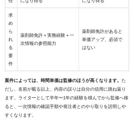
任
になり得る
になり得る
求
め
ら
薬剤師免許があると
薬剤師免許＋実務経験＋一
れ
単価アップ、必須で
次情報の参照能力
る
はない
要
件
案件によっては、時間単価は監修のほうが高くなります。
た
だし、名前が載る以上、内容の誤りは自分の信用に跳ね返り
ます。ライターとして半年〜1年の経験を積んでから監修へ移
ると、一次情報の確認手順や発注者とのやり取りを説明しや
すくなります。