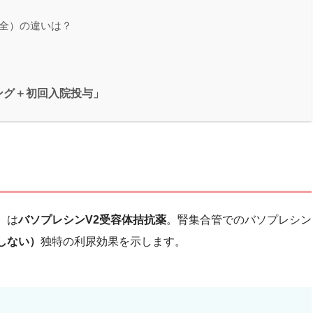
不全）の違いは？
ング＋初回入院投与」
）は
バソプレシンV2受容体拮抗薬
。腎集合管でのバソプレシン
しない）
独特の利尿効果を示します。