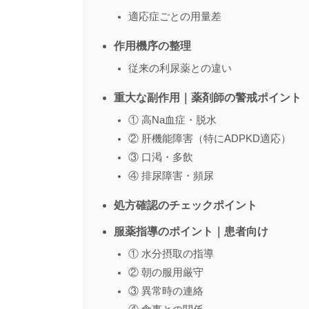
適応症ごとの用量差
作用機序の整理
従来の利尿薬との違い
重大な副作用｜薬剤師の警戒ポイント
① 高Na血症・脱水
② 肝機能障害（特にADPKD適応）
③ 口渇・多飲
④ 排尿障害・頻尿
処方確認のチェックポイント
服薬指導のポイント｜患者向け
① 水分摂取の指導
② 朝の服用厳守
③ 異常時の連絡