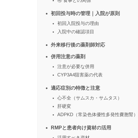
④ 食事との関係
初回投与時の管理｜入院が原則
初回入院投与の理由
入院中の確認項目
外来移行後の薬剤師対応
併用注意の薬剤
注意が必要な併用
CYP3A4阻害薬の代表
適応症別の特徴と注意
心不全（サムスカ・サムタス）
肝硬変
ADPKD（常染色体優性多発性嚢胞腎）
RMPと患者向け資材の活用
活用すべき資材