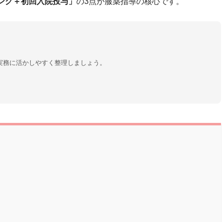
ング＋初回入院投与」
の3点が服薬指導の核心です。
実務に活かしやすく整理しましょう。