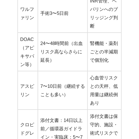
INR管理、ヘ
ワルフ
パリンへのブ
手術3〜5日前
ァリン
リッジング判
断
DOAC
24〜48時間前（出血
腎機能・薬剤
（アピ
リスク高ならさらに
ごとの半減期
キサバ
延長）
で個別化
ン等）
心血管リスク
アスピ
7〜10日前（継続する
との天秤、低
リン
ことも多い）
用量は継続例
あり
添付文書は保
添付文書：14日以上
クロピ
守的、施設・
前／循環器ガイドラ
ドグレ
術式リスクで
イン・実臨床：5〜7