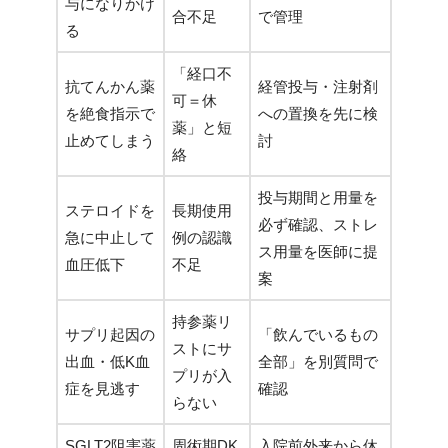
与になりかけ
合不足
で管理
る
「経口不
抗てんかん薬
経管投与・注射剤
可＝休
を絶食指示で
への置換を先に検
薬」と短
止めてしまう
討
絡
投与期間と用量を
ステロイドを
長期使用
必ず確認、ストレ
急に中止して
例の認識
ス用量を医師に提
血圧低下
不足
案
持参薬リ
サプリ起因の
「飲んでいるもの
ストにサ
出血・低K血
全部」を別質問で
プリが入
症を見逃す
確認
らない
SGLT2阻害薬
周術期DK
入院前外来から休