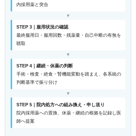
内採用薬と突合
▼
STEP 3｜服用状況の確認
最終服用日・服用回数・残薬量・自己中断の有無を
聴取
▼
STEP 4｜継続・休薬の判断
手術・検査・絶食・腎機能変動を踏まえ、各系統の
判断基準で振り分け
▼
STEP 5｜院内処方への組み換え・申し送り
院内採用薬への置換、休薬・継続の根拠を記録し医
師へ提案