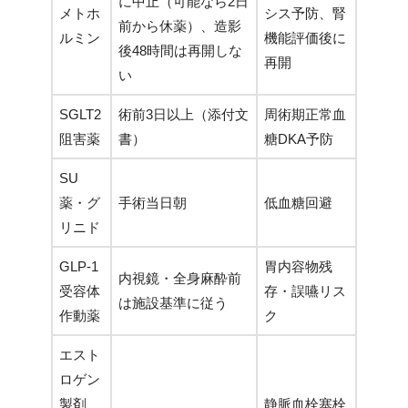
に中止（可能なら2日
メトホ
シス予防、腎
前から休薬）、造影
ルミン
機能評価後に
後48時間は再開しな
再開
い
SGLT2
術前3日以上（添付文
周術期正常血
阻害薬
書）
糖DKA予防
SU
薬・グ
手術当日朝
低血糖回避
リニド
GLP-1
胃内容物残
内視鏡・全身麻酔前
受容体
存・誤嚥リス
は施設基準に従う
作動薬
ク
エスト
ロゲン
製剤
静脈血栓塞栓