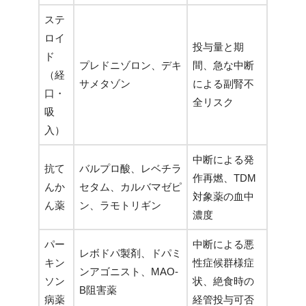
ステ
ロイ
投与量と期
ド
プレドニゾロン、デキ
間、急な中断
（経
サメタゾン
による副腎不
口・
全リスク
吸
入）
中断による発
抗て
バルプロ酸、レベチラ
作再燃、TDM
んか
セタム、カルバマゼピ
対象薬の血中
ん薬
ン、ラモトリギン
濃度
パー
中断による悪
レボドパ製剤、ドパミ
キン
性症候群様症
ンアゴニスト、MAO-
ソン
状、絶食時の
B阻害薬
病薬
経管投与可否