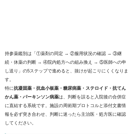
持参薬鑑別は「①薬剤の同定 → ②服用状況の確認 → ③継
続・休薬の判断 → ④院内処方への組み換え → ⑤医師への申
し送り」の5ステップで進めると、抜けが起こりにくくなりま
す。
特に
抗凝固薬・抗血小板薬・糖尿病薬・ステロイド・抗てん
かん薬・パーキンソン病薬
は、判断を誤ると入院後の合併症
に直結する系統です。施設の周術期プロトコルと添付文書情
報を必ず突き合わせ、判断に迷ったら主治医・処方医に確認
してください。