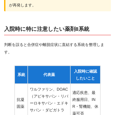
が再発します。
入院時に特に注意したい薬剤8系統
判断を誤ると合併症や離脱症状に直結する系統を整理しま
す。
入院時に確認
系統
代表薬
したいこと
ワルファリン、DOAC
適応疾患、最
（アピキサバン・リバ
抗凝
終服用日、IN
ーロキサバン・エドキ
固薬
R・腎機能、休
サバン・ダビガトラ
薬可否