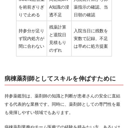
を術前ぎりぎ
A知識の浸
薬指示の確認、当
りで止める
透不足
日朝の確認
残薬計算
持参分が足り
入院当日に残数を
と退院日
ず院内処方が
実数で記録、不足
見積もり
間に合わない
は早めに処方提案
のずれ
病棟薬剤師としてスキルを伸ばすために
持参薬鑑別は、薬剤師の知識と判断が患者さんの安全に直結
する代表的な業務です。同時に、薬剤師としての専門性を最
も発揮しやすい領域でもあります。
病棟薬剤業務やチーム医療での経験を積みたい方、あるいは