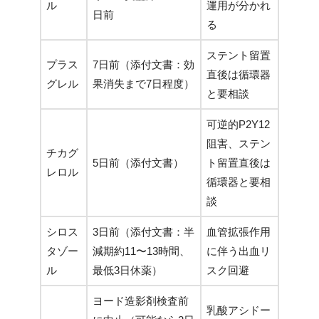
ル
運用が分かれ
日前
る
ステント留置
プラス
7日前（添付文書：効
直後は循環器
グレル
果消失まで7日程度）
と要相談
可逆的P2Y12
阻害、ステン
チカグ
5日前（添付文書）
ト留置直後は
レロル
循環器と要相
談
シロス
3日前（添付文書：半
血管拡張作用
タゾー
減期約11〜13時間、
に伴う出血リ
ル
最低3日休薬）
スク回避
ヨード造影剤検査前
乳酸アシドー