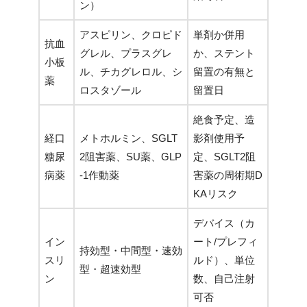
ン）
アスピリン、クロピド
単剤か併用
抗血
グレル、プラスグレ
か、ステント
小板
ル、チカグレロル、シ
留置の有無と
薬
ロスタゾール
留置日
絶食予定、造
経口
メトホルミン、SGLT
影剤使用予
糖尿
2阻害薬、SU薬、GLP
定、SGLT2阻
病薬
-1作動薬
害薬の周術期D
KAリスク
デバイス（カ
イン
ート/プレフィ
持効型・中間型・速効
スリ
ルド）、単位
型・超速効型
ン
数、自己注射
可否