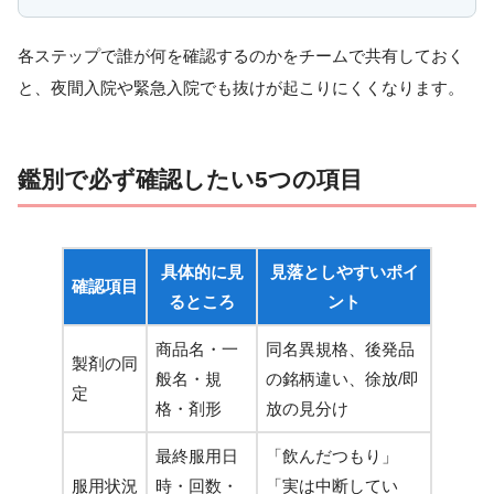
各ステップで誰が何を確認するのかをチームで共有しておく
と、夜間入院や緊急入院でも抜けが起こりにくくなります。
鑑別で必ず確認したい5つの項目
具体的に見
見落としやすいポイ
確認項目
るところ
ント
商品名・一
同名異規格、後発品
製剤の同
般名・規
の銘柄違い、徐放/即
定
格・剤形
放の見分け
最終服用日
「飲んだつもり」
服用状況
時・回数・
「実は中断してい