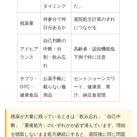
タイミング
た」
持参分で何
退院処方計算のずれ
残薬量
日分あるか
につながる
自己判断の
アドヒア
中断・分
高齢者・認知機能低
ランス
割・飲み忘
下例で特に注意
れ
サプリ・
お薬手帳に
セントジョーンズワ
OTC・
載らない服
ート、健康茶、青
健康食品
用品
汁、納豆食習慣
残薬が大量に残っているときは「飲み忘れ」「自己中
断」「重複処方」のいずれかが必ず潜んでいます。理由
を聴取しないまま処方継続にすると、退院後に同じ問題