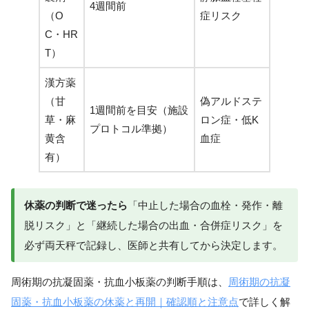
4週間前
（O
症リスク
C・HR
T）
漢方薬
（甘
偽アルドステ
1週間前を目安（施設
草・麻
ロン症・低K
プロトコル準拠）
黄含
血症
有）
休薬の判断で迷ったら
「中止した場合の血栓・発作・離
脱リスク」と「継続した場合の出血・合併症リスク」を
必ず両天秤で記録し、医師と共有してから決定します。
周術期の抗凝固薬・抗血小板薬の判断手順は、
周術期の抗凝
固薬・抗血小板薬の休薬と再開｜確認順と注意点
で詳しく解