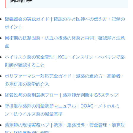
疑義照会の実践ガイド｜確認の型と医師への伝え方・記録の
ポイント
周術期の抗凝固薬・抗血小板薬の休薬と再開｜確認順と注意
点
ハイリスク薬の安全管理｜KCL・インスリン・ヘパリンで薬
剤師が確認すること
ポリファーマシー対応完全ガイド｜減薬の進め方・高齢者・
多剤併用の薬学的介入
経管投与の薬剤選択フロー｜薬剤師が判断する5ステップ
腎排泄型薬剤の用量調節マニュアル｜DOAC・メトホルミ
ン・抗ウイルス薬の減量基準
薬剤師の現場実務ハブ｜調剤・服薬指導・安全管理・加算対
応を経験年数別に網羅