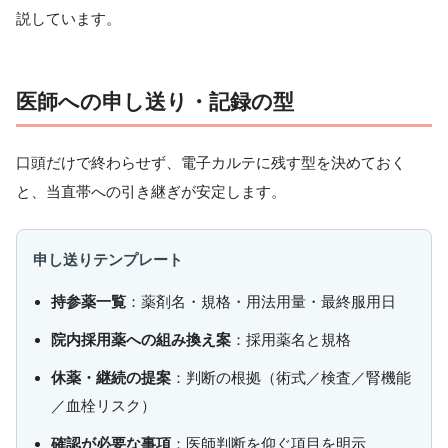
説しています。
医師への申し送り・記録の型
口頭だけで終わらせず、電子カルテに残す型を決めておく
と、当直帯への引き継ぎが安定します。
申し送りテンプレート
持参薬一覧
：薬剤名・規格・用法用量・最終服用日
院内採用薬への組み換え案
：採用薬名と規格
休薬・継続の提案
：判断の根拠（術式／検査／腎機能
／血栓リスク）
確認が必要な事項
：医師判断を仰ぐ項目を明示