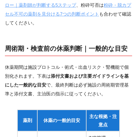
ロー｜薬剤師が判断する5ステップ
、粉砕可否は
粉砕・脱カプ
セル不可の薬剤を見分ける7つの判断ポイント
も合わせて確認
してください。
周術期・検査前の休薬判断｜一般的な目安
休薬期間は施設プロトコル・術式・出血リスク・腎機能で個
別化されます。下表は
添付文書および主要ガイドラインを基
にした一般的な目安
で、最終判断は必ず施設の周術期管理基
準と添付文書、主治医の指示に従ってください。
主な根拠・注
薬剤
休薬の一般的目安
意点