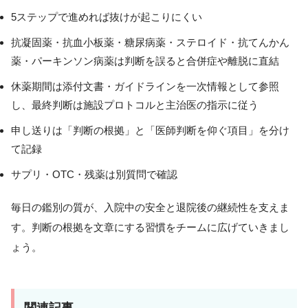
5ステップで進めれば抜けが起こりにくい
抗凝固薬・抗血小板薬・糖尿病薬・ステロイド・抗てんかん
薬・パーキンソン病薬は判断を誤ると合併症や離脱に直結
休薬期間は添付文書・ガイドラインを一次情報として参照
し、最終判断は施設プロトコルと主治医の指示に従う
申し送りは「判断の根拠」と「医師判断を仰ぐ項目」を分け
て記録
サプリ・OTC・残薬は別質問で確認
毎日の鑑別の質が、入院中の安全と退院後の継続性を支えま
す。判断の根拠を文章にする習慣をチームに広げていきまし
ょう。
関連記事