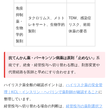
免疫
抑制
タクロリムス、メトト
TDM、感染症
薬・
レキサート、生物学的
リスク、術前
生物
製剤
休薬の要否
学的
製剤
抗てんかん薬・パーキンソン病薬は原則「止めない」
系
統です。絶食・経管投与へ切り替わる際は、剤形変更や
代替経路を医師と早めにすり合わせます。
ハイリスク薬全般の確認ポイントは、
ハイリスク薬の安全管
理｜KCL・インスリン・ヘパリンで薬剤師が確認すること
に
整理しています。
経管投与へ切り替わる場合の判断は、
経管投与の薬剤選択フ