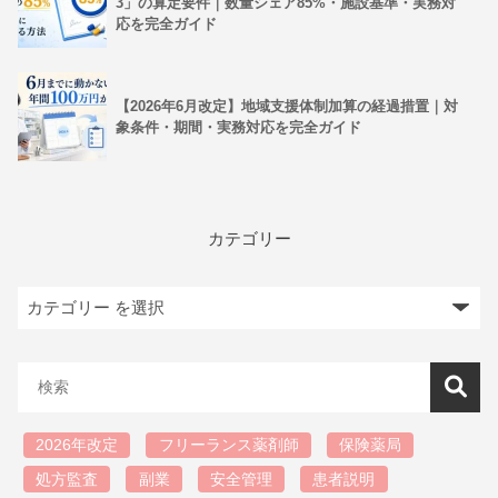
3」の算定要件｜数量シェア85%・施設基準・実務対
応を完全ガイド
【2026年6月改定】地域支援体制加算の経過措置｜対
象条件・期間・実務対応を完全ガイド
カテゴリー
2026年改定
フリーランス薬剤師
保険薬局
処方監査
副業
安全管理
患者説明